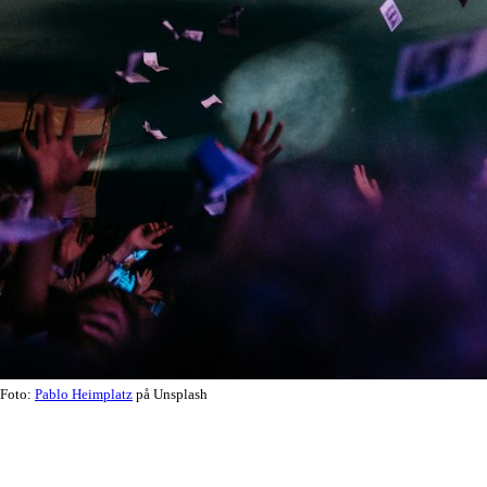
Foto:
Pablo Heimplatz
på Unsplash