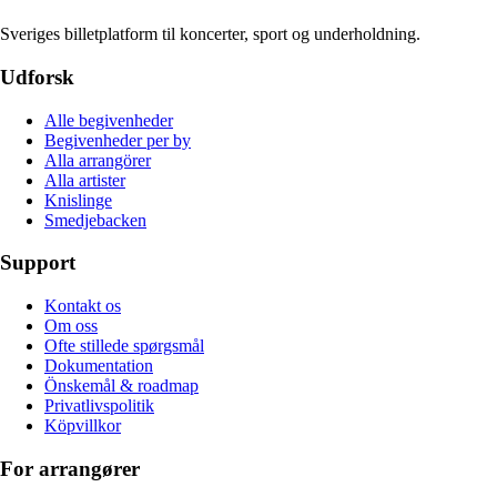
Sveriges billetplatform til koncerter, sport og underholdning.
Udforsk
Alle begivenheder
Begivenheder per by
Alla arrangörer
Alla artister
Knislinge
Smedjebacken
Support
Kontakt os
Om oss
Ofte stillede spørgsmål
Dokumentation
Önskemål & roadmap
Privatlivspolitik
Köpvillkor
For arrangører