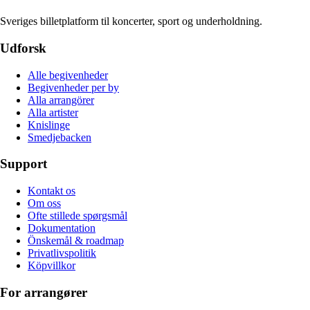
Sveriges billetplatform til koncerter, sport og underholdning.
Udforsk
Alle begivenheder
Begivenheder per by
Alla arrangörer
Alla artister
Knislinge
Smedjebacken
Support
Kontakt os
Om oss
Ofte stillede spørgsmål
Dokumentation
Önskemål & roadmap
Privatlivspolitik
Köpvillkor
For arrangører