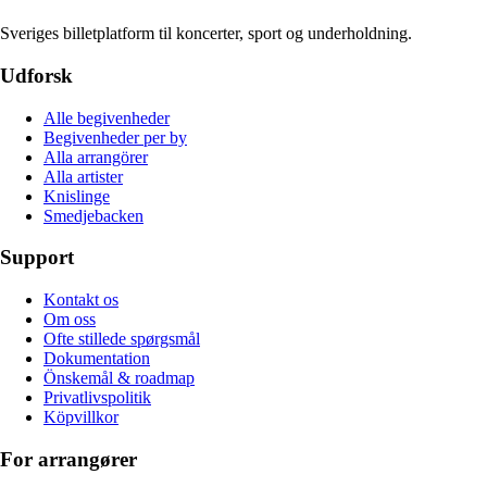
Sveriges billetplatform til koncerter, sport og underholdning.
Udforsk
Alle begivenheder
Begivenheder per by
Alla arrangörer
Alla artister
Knislinge
Smedjebacken
Support
Kontakt os
Om oss
Ofte stillede spørgsmål
Dokumentation
Önskemål & roadmap
Privatlivspolitik
Köpvillkor
For arrangører