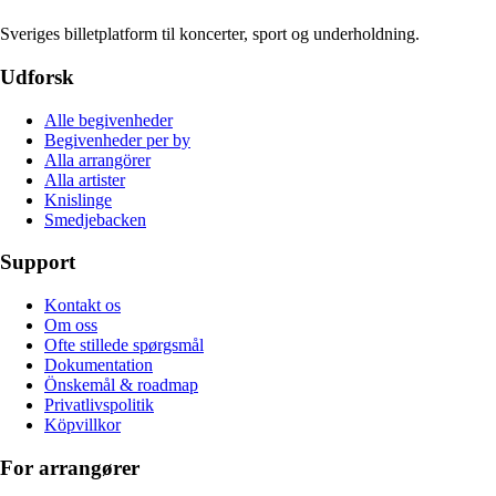
Sveriges billetplatform til koncerter, sport og underholdning.
Udforsk
Alle begivenheder
Begivenheder per by
Alla arrangörer
Alla artister
Knislinge
Smedjebacken
Support
Kontakt os
Om oss
Ofte stillede spørgsmål
Dokumentation
Önskemål & roadmap
Privatlivspolitik
Köpvillkor
For arrangører