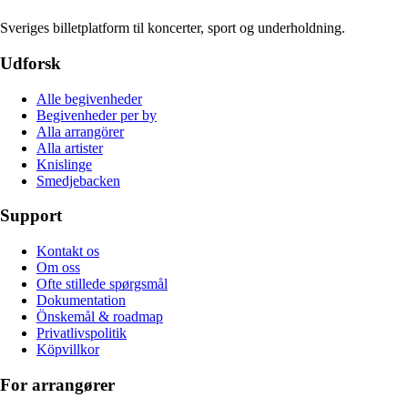
Sveriges billetplatform til koncerter, sport og underholdning.
Udforsk
Alle begivenheder
Begivenheder per by
Alla arrangörer
Alla artister
Knislinge
Smedjebacken
Support
Kontakt os
Om oss
Ofte stillede spørgsmål
Dokumentation
Önskemål & roadmap
Privatlivspolitik
Köpvillkor
For arrangører