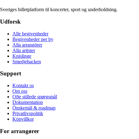
Sveriges billetplatform til koncerter, sport og underholdning.
Udforsk
Alle begivenheder
Begivenheder per by
Alla arrangörer
Alla artister
Knislinge
Smedjebacken
Support
Kontakt os
Om oss
Ofte stillede spørgsmål
Dokumentation
Önskemål & roadmap
Privatlivspolitik
Köpvillkor
For arrangører