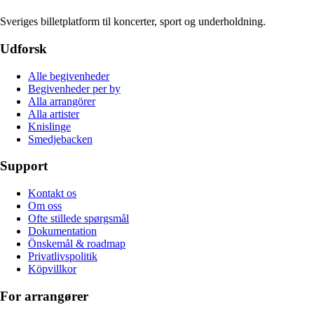
Sveriges billetplatform til koncerter, sport og underholdning.
Udforsk
Alle begivenheder
Begivenheder per by
Alla arrangörer
Alla artister
Knislinge
Smedjebacken
Support
Kontakt os
Om oss
Ofte stillede spørgsmål
Dokumentation
Önskemål & roadmap
Privatlivspolitik
Köpvillkor
For arrangører