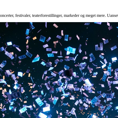
ncerter, festivaler, teaterforestillinger, markeder og meget mere. Uanset