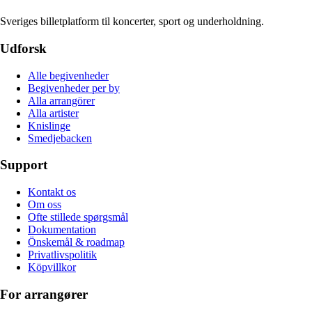
Sveriges billetplatform til koncerter, sport og underholdning.
Udforsk
Alle begivenheder
Begivenheder per by
Alla arrangörer
Alla artister
Knislinge
Smedjebacken
Support
Kontakt os
Om oss
Ofte stillede spørgsmål
Dokumentation
Önskemål & roadmap
Privatlivspolitik
Köpvillkor
For arrangører