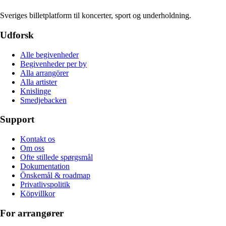
Sveriges billetplatform til koncerter, sport og underholdning.
Udforsk
Alle begivenheder
Begivenheder per by
Alla arrangörer
Alla artister
Knislinge
Smedjebacken
Support
Kontakt os
Om oss
Ofte stillede spørgsmål
Dokumentation
Önskemål & roadmap
Privatlivspolitik
Köpvillkor
For arrangører