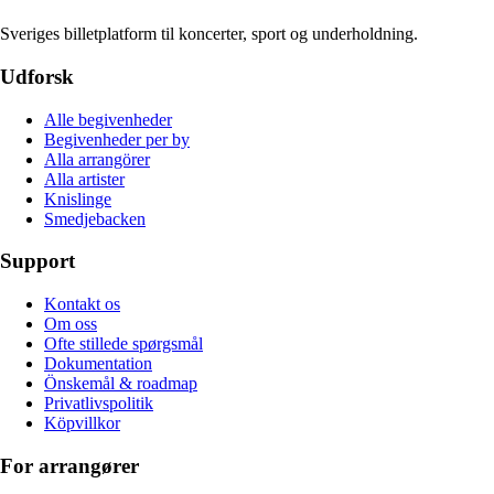
Sveriges billetplatform til koncerter, sport og underholdning.
Udforsk
Alle begivenheder
Begivenheder per by
Alla arrangörer
Alla artister
Knislinge
Smedjebacken
Support
Kontakt os
Om oss
Ofte stillede spørgsmål
Dokumentation
Önskemål & roadmap
Privatlivspolitik
Köpvillkor
For arrangører