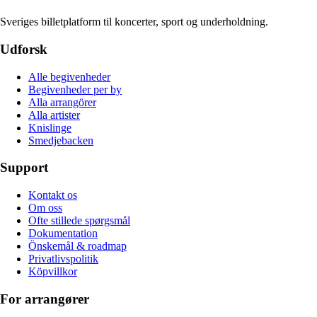
Sveriges billetplatform til koncerter, sport og underholdning.
Udforsk
Alle begivenheder
Begivenheder per by
Alla arrangörer
Alla artister
Knislinge
Smedjebacken
Support
Kontakt os
Om oss
Ofte stillede spørgsmål
Dokumentation
Önskemål & roadmap
Privatlivspolitik
Köpvillkor
For arrangører