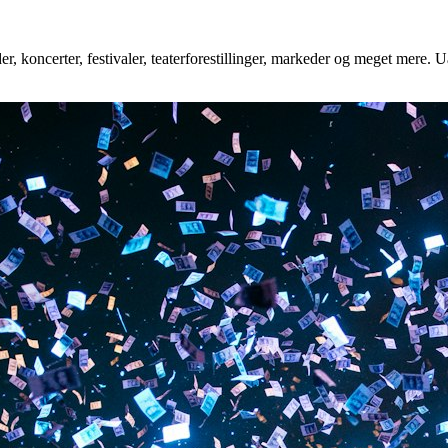
, koncerter, festivaler, teaterforestillinger, markeder og meget mere. Ua