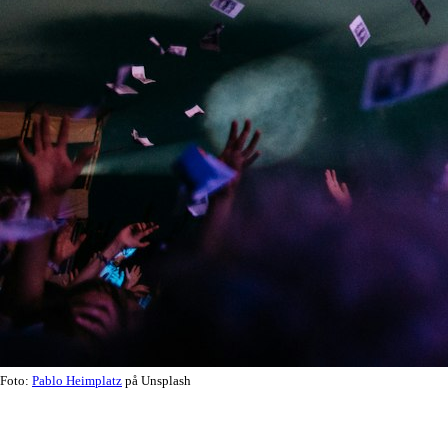
Foto:
Pablo Heimplatz
på Unsplash