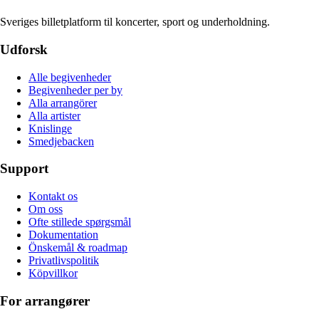
Sveriges billetplatform til koncerter, sport og underholdning.
Udforsk
Alle begivenheder
Begivenheder per by
Alla arrangörer
Alla artister
Knislinge
Smedjebacken
Support
Kontakt os
Om oss
Ofte stillede spørgsmål
Dokumentation
Önskemål & roadmap
Privatlivspolitik
Köpvillkor
For arrangører