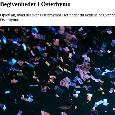
Begivenheder i Österbymo
Oplev alt, hvad der sker i Österbymo! Her finder du aktuelle begivenhede
Österbymo.