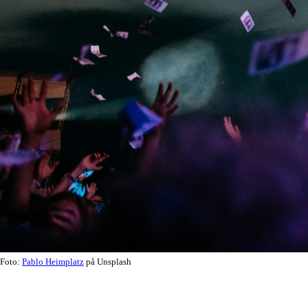
Foto:
Pablo Heimplatz
på Unsplash