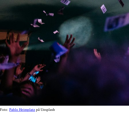
Foto:
Pablo Heimplatz
på Unsplash