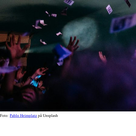
Foto:
Pablo Heimplatz
på Unsplash