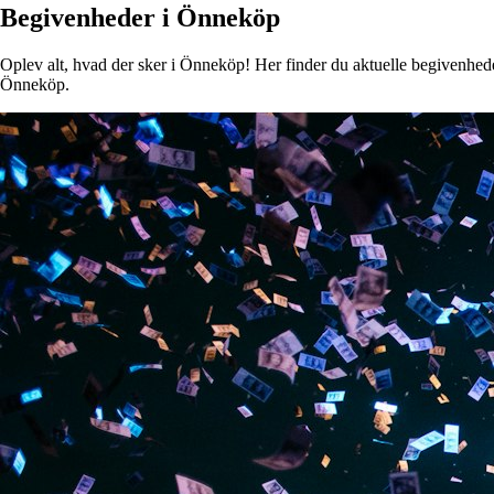
Begivenheder i Önneköp
Oplev alt, hvad der sker i Önneköp! Her finder du aktuelle begivenheder,
Önneköp.