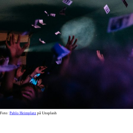
Foto:
Pablo Heimplatz
på Unsplash