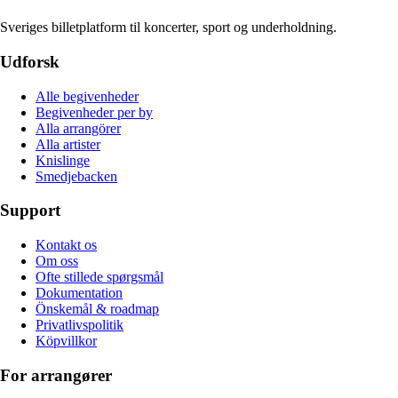
Sveriges billetplatform til koncerter, sport og underholdning.
Udforsk
Alle begivenheder
Begivenheder per by
Alla arrangörer
Alla artister
Knislinge
Smedjebacken
Support
Kontakt os
Om oss
Ofte stillede spørgsmål
Dokumentation
Önskemål & roadmap
Privatlivspolitik
Köpvillkor
For arrangører