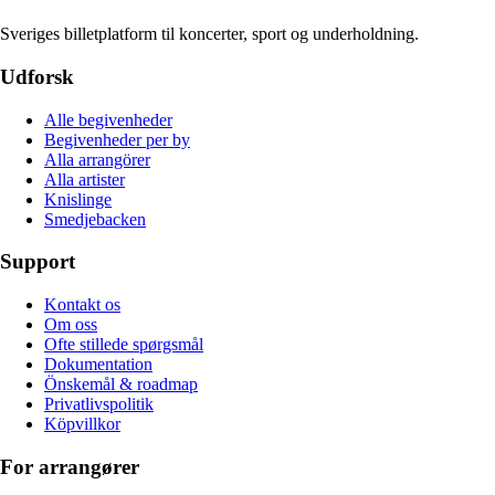
Sveriges billetplatform til koncerter, sport og underholdning.
Udforsk
Alle begivenheder
Begivenheder per by
Alla arrangörer
Alla artister
Knislinge
Smedjebacken
Support
Kontakt os
Om oss
Ofte stillede spørgsmål
Dokumentation
Önskemål & roadmap
Privatlivspolitik
Köpvillkor
For arrangører