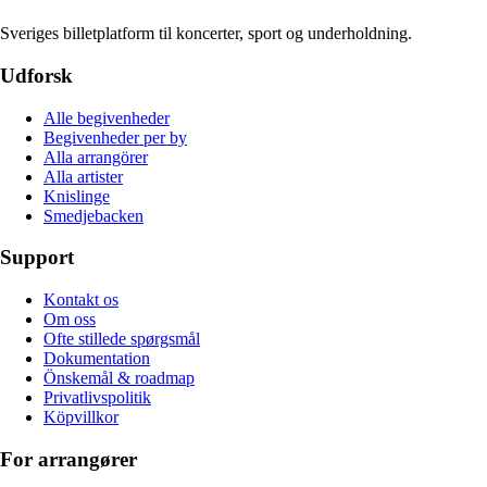
Sveriges billetplatform til koncerter, sport og underholdning.
Udforsk
Alle begivenheder
Begivenheder per by
Alla arrangörer
Alla artister
Knislinge
Smedjebacken
Support
Kontakt os
Om oss
Ofte stillede spørgsmål
Dokumentation
Önskemål & roadmap
Privatlivspolitik
Köpvillkor
For arrangører