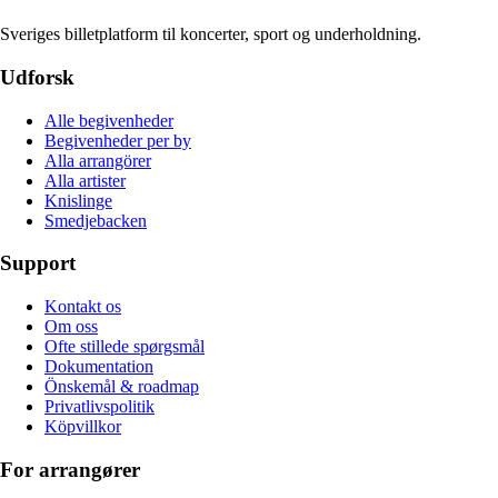
Sveriges billetplatform til koncerter, sport og underholdning.
Udforsk
Alle begivenheder
Begivenheder per by
Alla arrangörer
Alla artister
Knislinge
Smedjebacken
Support
Kontakt os
Om oss
Ofte stillede spørgsmål
Dokumentation
Önskemål & roadmap
Privatlivspolitik
Köpvillkor
For arrangører