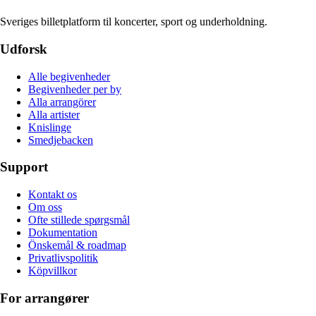
Sveriges billetplatform til koncerter, sport og underholdning.
Udforsk
Alle begivenheder
Begivenheder per by
Alla arrangörer
Alla artister
Knislinge
Smedjebacken
Support
Kontakt os
Om oss
Ofte stillede spørgsmål
Dokumentation
Önskemål & roadmap
Privatlivspolitik
Köpvillkor
For arrangører