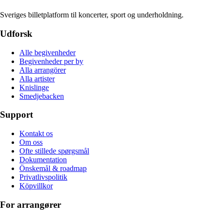
Sveriges billetplatform til koncerter, sport og underholdning.
Udforsk
Alle begivenheder
Begivenheder per by
Alla arrangörer
Alla artister
Knislinge
Smedjebacken
Support
Kontakt os
Om oss
Ofte stillede spørgsmål
Dokumentation
Önskemål & roadmap
Privatlivspolitik
Köpvillkor
For arrangører