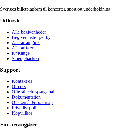
Sveriges billetplatform til koncerter, sport og underholdning.
Udforsk
Alle begivenheder
Begivenheder per by
Alla arrangörer
Alla artister
Knislinge
Smedjebacken
Support
Kontakt os
Om oss
Ofte stillede spørgsmål
Dokumentation
Önskemål & roadmap
Privatlivspolitik
Köpvillkor
For arrangører