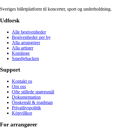
Sveriges billetplatform til koncerter, sport og underholdning.
Udforsk
Alle begivenheder
Begivenheder per by
Alla arrangörer
Alla artister
Knislinge
Smedjebacken
Support
Kontakt os
Om oss
Ofte stillede spørgsmål
Dokumentation
Önskemål & roadmap
Privatlivspolitik
Köpvillkor
For arrangører