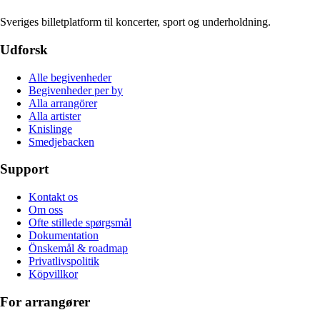
Sveriges billetplatform til koncerter, sport og underholdning.
Udforsk
Alle begivenheder
Begivenheder per by
Alla arrangörer
Alla artister
Knislinge
Smedjebacken
Support
Kontakt os
Om oss
Ofte stillede spørgsmål
Dokumentation
Önskemål & roadmap
Privatlivspolitik
Köpvillkor
For arrangører