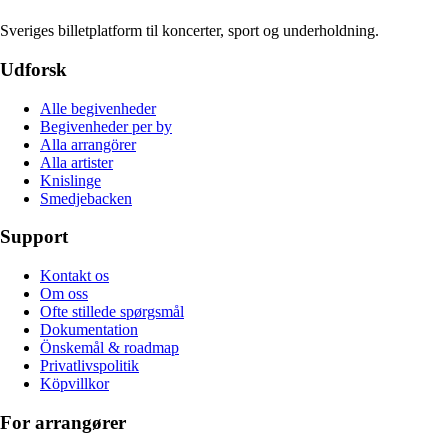
Sveriges billetplatform til koncerter, sport og underholdning.
Udforsk
Alle begivenheder
Begivenheder per by
Alla arrangörer
Alla artister
Knislinge
Smedjebacken
Support
Kontakt os
Om oss
Ofte stillede spørgsmål
Dokumentation
Önskemål & roadmap
Privatlivspolitik
Köpvillkor
For arrangører