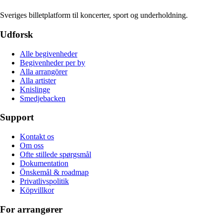
Sveriges billetplatform til koncerter, sport og underholdning.
Udforsk
Alle begivenheder
Begivenheder per by
Alla arrangörer
Alla artister
Knislinge
Smedjebacken
Support
Kontakt os
Om oss
Ofte stillede spørgsmål
Dokumentation
Önskemål & roadmap
Privatlivspolitik
Köpvillkor
For arrangører