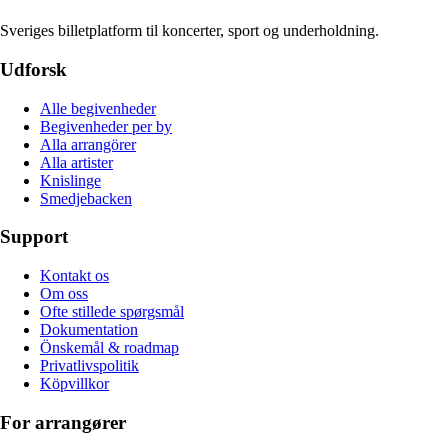
Sveriges billetplatform til koncerter, sport og underholdning.
Udforsk
Alle begivenheder
Begivenheder per by
Alla arrangörer
Alla artister
Knislinge
Smedjebacken
Support
Kontakt os
Om oss
Ofte stillede spørgsmål
Dokumentation
Önskemål & roadmap
Privatlivspolitik
Köpvillkor
For arrangører