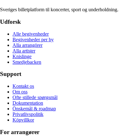
Sveriges billetplatform til koncerter, sport og underholdning.
Udforsk
Alle begivenheder
Begivenheder per by
Alla arrangörer
Alla artister
Knislinge
Smedjebacken
Support
Kontakt os
Om oss
Ofte stillede spørgsmål
Dokumentation
Önskemål & roadmap
Privatlivspolitik
Köpvillkor
For arrangører