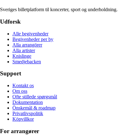
Sveriges billetplatform til koncerter, sport og underholdning.
Udforsk
Alle begivenheder
Begivenheder per by
Alla arrangörer
Alla artister
Knislinge
Smedjebacken
Support
Kontakt os
Om oss
Ofte stillede spørgsmål
Dokumentation
Önskemål & roadmap
Privatlivspolitik
Köpvillkor
For arrangører