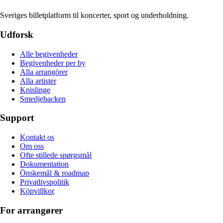
Sveriges billetplatform til koncerter, sport og underholdning.
Udforsk
Alle begivenheder
Begivenheder per by
Alla arrangörer
Alla artister
Knislinge
Smedjebacken
Support
Kontakt os
Om oss
Ofte stillede spørgsmål
Dokumentation
Önskemål & roadmap
Privatlivspolitik
Köpvillkor
For arrangører