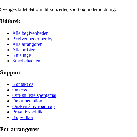
Sveriges billetplatform til koncerter, sport og underholdning.
Udforsk
Alle begivenheder
Begivenheder per by
Alla arrangörer
Alla artister
Knislinge
Smedjebacken
Support
Kontakt os
Om oss
Ofte stillede spørgsmål
Dokumentation
Önskemål & roadmap
Privatlivspolitik
Köpvillkor
For arrangører