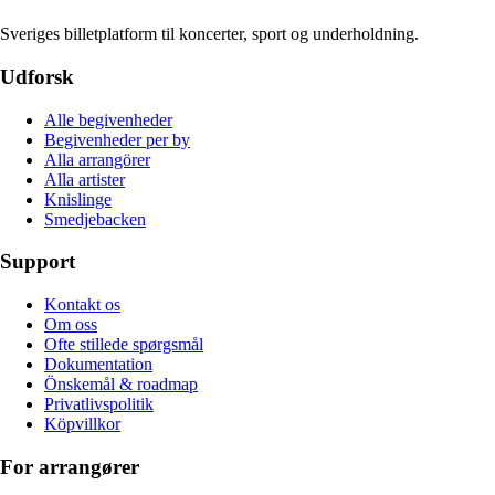
Sveriges billetplatform til koncerter, sport og underholdning.
Udforsk
Alle begivenheder
Begivenheder per by
Alla arrangörer
Alla artister
Knislinge
Smedjebacken
Support
Kontakt os
Om oss
Ofte stillede spørgsmål
Dokumentation
Önskemål & roadmap
Privatlivspolitik
Köpvillkor
For arrangører