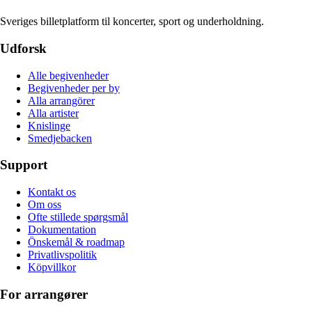
Sveriges billetplatform til koncerter, sport og underholdning.
Udforsk
Alle begivenheder
Begivenheder per by
Alla arrangörer
Alla artister
Knislinge
Smedjebacken
Support
Kontakt os
Om oss
Ofte stillede spørgsmål
Dokumentation
Önskemål & roadmap
Privatlivspolitik
Köpvillkor
For arrangører