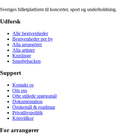
Sveriges billetplatform til koncerter, sport og underholdning.
Udforsk
Alle begivenheder
Begivenheder per by
Alla arrangörer
Alla artister
Knislinge
Smedjebacken
Support
Kontakt os
Om oss
Ofte stillede spørgsmål
Dokumentation
Önskemål & roadmap
Privatlivspolitik
Köpvillkor
For arrangører