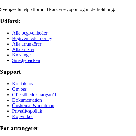
Sveriges billetplatform til koncerter, sport og underholdning.
Udforsk
Alle begivenheder
Begivenheder per by
Alla arrangörer
Alla artister
Knislinge
Smedjebacken
Support
Kontakt os
Om oss
Ofte stillede spørgsmål
Dokumentation
Önskemål & roadmap
Privatlivspolitik
Köpvillkor
For arrangører