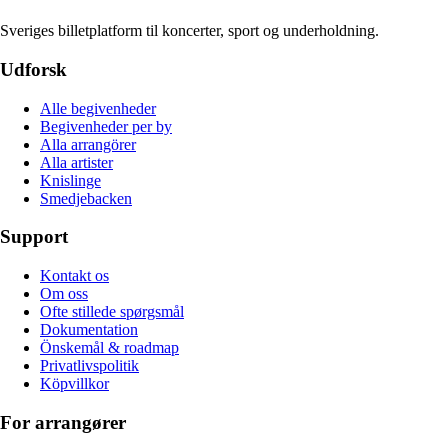
Sveriges billetplatform til koncerter, sport og underholdning.
Udforsk
Alle begivenheder
Begivenheder per by
Alla arrangörer
Alla artister
Knislinge
Smedjebacken
Support
Kontakt os
Om oss
Ofte stillede spørgsmål
Dokumentation
Önskemål & roadmap
Privatlivspolitik
Köpvillkor
For arrangører