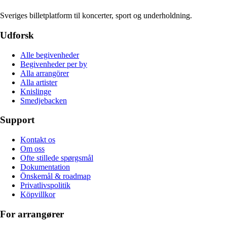
Sveriges billetplatform til koncerter, sport og underholdning.
Udforsk
Alle begivenheder
Begivenheder per by
Alla arrangörer
Alla artister
Knislinge
Smedjebacken
Support
Kontakt os
Om oss
Ofte stillede spørgsmål
Dokumentation
Önskemål & roadmap
Privatlivspolitik
Köpvillkor
For arrangører