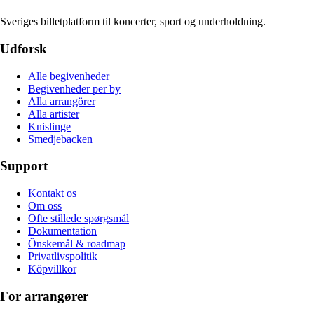
Sveriges billetplatform til koncerter, sport og underholdning.
Udforsk
Alle begivenheder
Begivenheder per by
Alla arrangörer
Alla artister
Knislinge
Smedjebacken
Support
Kontakt os
Om oss
Ofte stillede spørgsmål
Dokumentation
Önskemål & roadmap
Privatlivspolitik
Köpvillkor
For arrangører