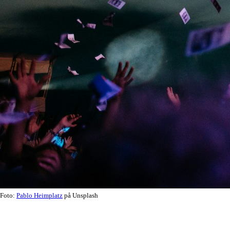
Foto:
Pablo Heimplatz
på Unsplash