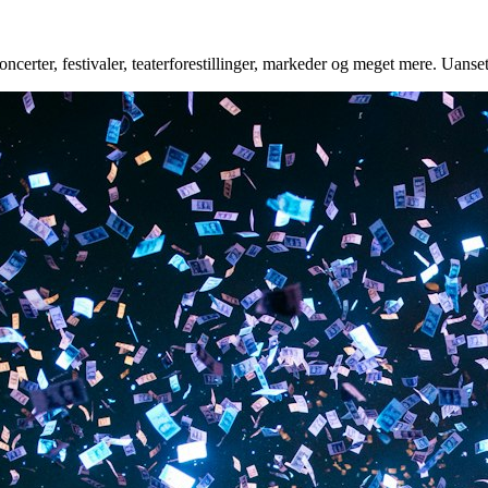
ncerter, festivaler, teaterforestillinger, markeder og meget mere. Uanset