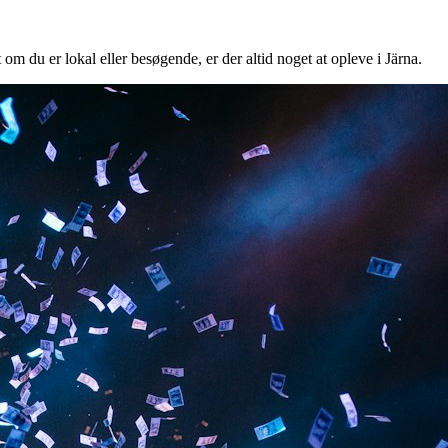
 om du er lokal eller besøgende, er der altid noget at opleve i Järna.