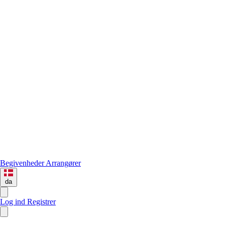
Begivenheder
Arrangører
da
Log ind
Registrer