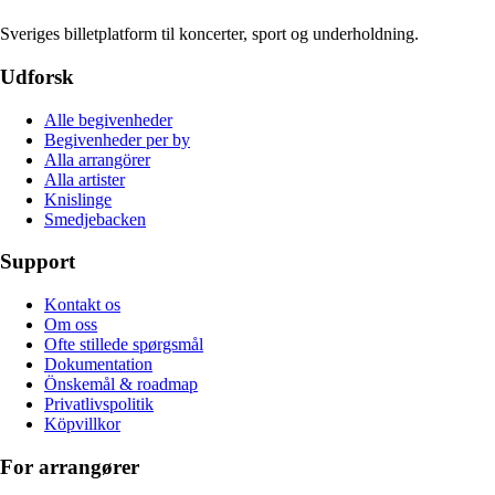
Sveriges billetplatform til koncerter, sport og underholdning.
Udforsk
Alle begivenheder
Begivenheder per by
Alla arrangörer
Alla artister
Knislinge
Smedjebacken
Support
Kontakt os
Om oss
Ofte stillede spørgsmål
Dokumentation
Önskemål & roadmap
Privatlivspolitik
Köpvillkor
For arrangører