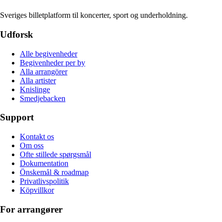
Sveriges billetplatform til koncerter, sport og underholdning.
Udforsk
Alle begivenheder
Begivenheder per by
Alla arrangörer
Alla artister
Knislinge
Smedjebacken
Support
Kontakt os
Om oss
Ofte stillede spørgsmål
Dokumentation
Önskemål & roadmap
Privatlivspolitik
Köpvillkor
For arrangører