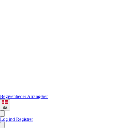
Begivenheder
Arrangører
da
Log ind
Registrer