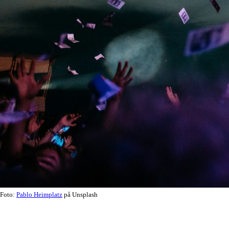
Foto:
Pablo Heimplatz
på Unsplash