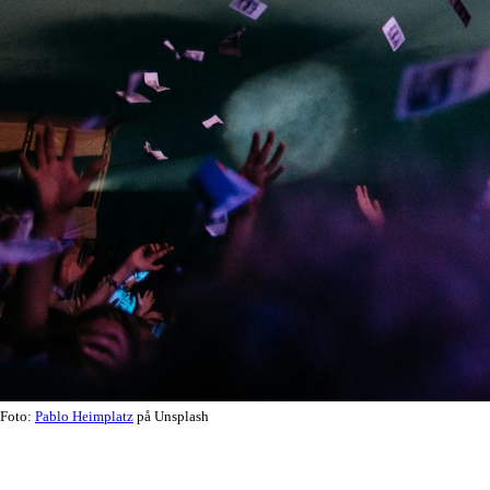
Foto:
Pablo Heimplatz
på Unsplash