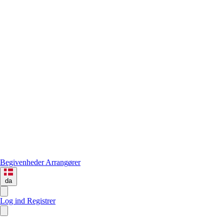
Begivenheder
Arrangører
da
Log ind
Registrer