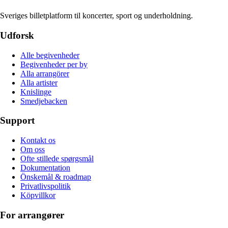
Sveriges billetplatform til koncerter, sport og underholdning.
Udforsk
Alle begivenheder
Begivenheder per by
Alla arrangörer
Alla artister
Knislinge
Smedjebacken
Support
Kontakt os
Om oss
Ofte stillede spørgsmål
Dokumentation
Önskemål & roadmap
Privatlivspolitik
Köpvillkor
For arrangører