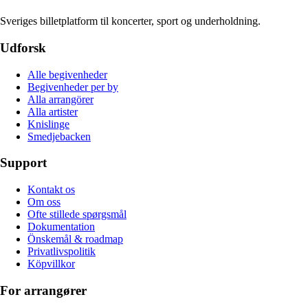
Sveriges billetplatform til koncerter, sport og underholdning.
Udforsk
Alle begivenheder
Begivenheder per by
Alla arrangörer
Alla artister
Knislinge
Smedjebacken
Support
Kontakt os
Om oss
Ofte stillede spørgsmål
Dokumentation
Önskemål & roadmap
Privatlivspolitik
Köpvillkor
For arrangører